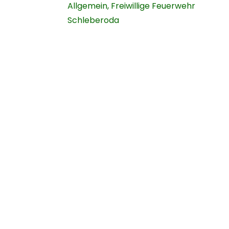
Allgemein
,
Freiwillige Feuerwehr
Schleberoda
Navigation
Geme
Startseite
Über uns
News
Chronik
FFW
Vereine
Kontaktformular