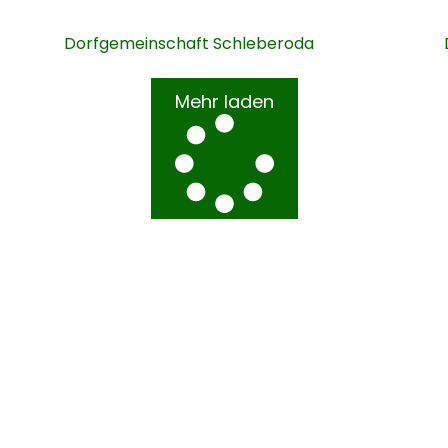
Dorfgemeinschaft Schleberoda
Mehr laden
inde Leben
Kontakt
Schleberoda Nr. 6a,
06632 Freyburg (Un
OT Schleberoda