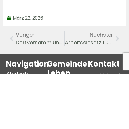
März 22, 2026
Voriger
Nächster
Dorfversammlung am 13.3.2026
Arbeitseinsatz 11.04.2026
Navigation
Gemeinde
Kontakt
Leben
Startseite
Schleberoda
News
Über uns
Nr. 6a,
FFW
Chronik
06632
Kontaktformular
Vereine
Freyburg
(Unstrut)
OT
Schleberoda