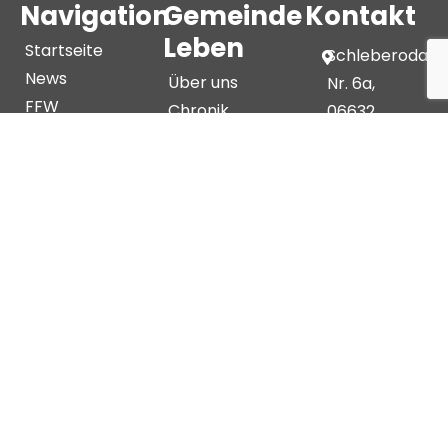
Navigation
Gemeinde
Kontakt
Leben
Startseite
Schleberoda
News
Über uns
Nr. 6a,
FFW
Chronik
06632
Kontaktformular
Vereine
Freyburg
(Unstrut)
OT
Schleberoda
info@schleber
DATENSCHUTZERKLÄRUNG
IMPRESSUM