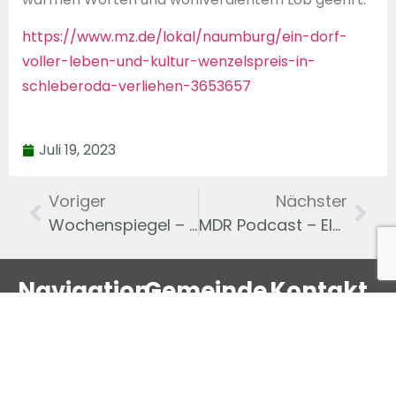
https://www.mz.de/lokal/naumburg/ein-dorf-
voller-leben-und-kultur-wenzelspreis-in-
schleberoda-verliehen-3653657
Juli 19, 2023
Voriger
Nächster
Wochenspiegel – Veröffentlichung der App und des Elektroautos mit Ladesäule – 05.2023
MDR Podcast – Elektro-Autos und Apps: Schleberoda’s Revolution des ländlichen ÖPNV – 12.2023
Navigation
Gemeinde
Kontakt
Leben
Startseite
Schleberoda
News
Über uns
Nr. 6a,
FFW
Chronik
06632
Kontaktformular