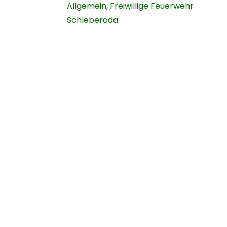
Allgemein
,
Freiwillige Feuerwehr
Schleberoda
Navigation
Geme
Startseite
Über uns
News
Chronik
FFW
Vereine
Kontaktformular