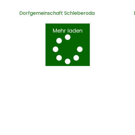
Dorfgemeinschaft Schleberoda
Mehr laden
inde Leben
Kontakt
Schleberoda Nr. 6a,
06632 Freyburg (Un
OT Schleberoda