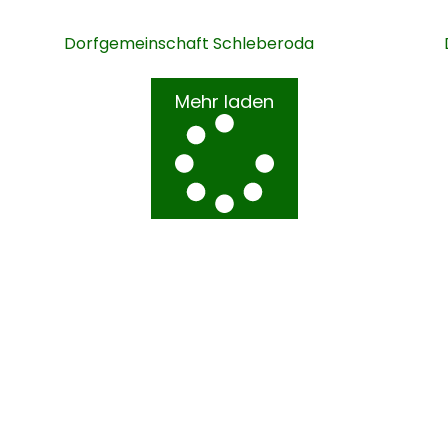
Dorfgemeinschaft Schleberoda
Mehr laden
inde Leben
Kontakt
Schleberoda Nr. 6a,
06632 Freyburg (Un
OT Schleberoda