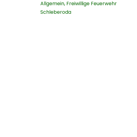
Allgemein
,
Freiwillige Feuerwehr
Schleberoda
Navigation
Geme
Startseite
Über uns
News
Chronik
FFW
Vereine
Kontaktformular