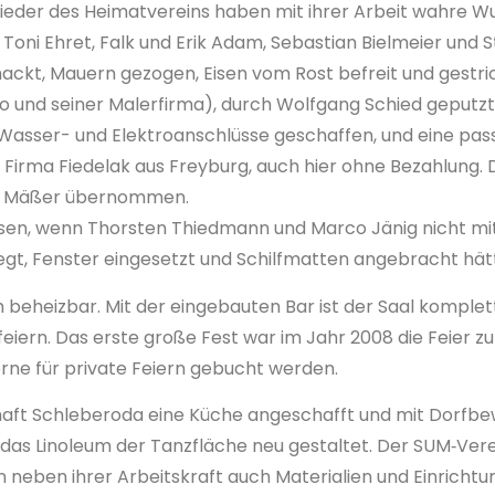
ieder des Heimatvereins haben mit ihrer Arbeit wahre W
 Toni Ehret, Falk und Erik Adam, Sebastian Bielmeier und
ehackt, Mauern gezogen, Eisen vom Rost befreit und gestr
und seiner Malerfirma), durch Wolfgang Schied geputzt, 
 Wasser- und Elektroanschlüsse geschaffen, und eine pass
irma Fiedelak aus Freyburg, auch hier ohne Bezahlung. 
ke Mäßer übernommen.
sen, wenn Thorsten Thiedmann und Marco Jänig nicht mit Ei
egt, Fenster eingesetzt und Schilfmatten angebracht hät
h beheizbar. Mit der eingebauten Bar ist der Saal komplett
iern. Das erste große Fest war im Jahr 2008 die Feier z
rne für private Feiern gebucht werden.
ft Schleberoda eine Küche angeschafft und mit Dorfbe
as Linoleum der Tanzfläche neu gestaltet. Der SUM‑Vere
neben ihrer Arbeitskraft auch Materialien und Einrichtun