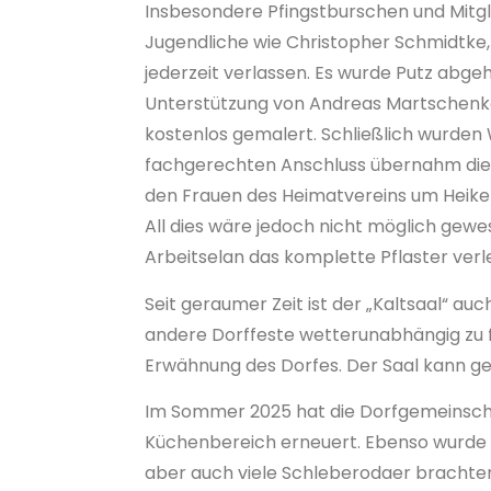
Insbesondere Pfingstburschen und Mitgl
Jugendliche wie Christopher Schmidtke,
jederzeit verlassen. Es wurde Putz abg
Unterstützung von Andreas Martschenko 
kostenlos gemalert. Schließlich wurden
fachgerechten Anschluss übernahm die F
den Frauen des Heimatvereins um Hei
All dies wäre jedoch nicht möglich gewe
Arbeitselan das komplette Pflaster verl
Seit geraumer Zeit ist der „Kaltsaal“ auc
andere Dorffeste wetterunabhängig zu fe
Erwähnung des Dorfes. Der Saal kann ge
Im Sommer 2025 hat die Dorfgemeinscha
Küchenbereich erneuert. Ebenso wurde d
aber auch viele Schleberodaer brachten 