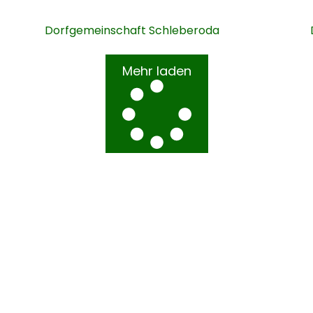
Dorfgemeinschaft Schleberoda
Mehr laden
inde Leben
Kontakt
Schleberoda Nr. 6a,
06632 Freyburg (Un
OT Schleberoda