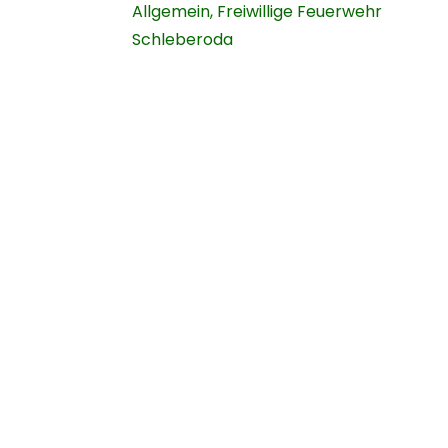
Allgemein
,
Freiwillige Feuerwehr
Schleberoda
Navigation
Geme
Startseite
Über uns
News
Chronik
FFW
Vereine
Kontaktformular