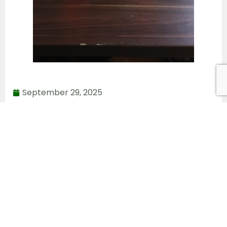
September 29, 2025
Voriger
Nächster
Das Lesestübchen öffnet am 25.10.2025
Papiersammlung 25. Oktober
Navigation
Gemeinde
Kontakt
Leben
Startseite
Schleberoda
News
Über uns
Nr. 6a,
FFW
Chronik
06632