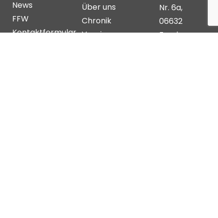
News
Über uns
Nr. 6a,
FFW
Chronik
06632
Kontaktformular
Vereine
Freyburg
(Unstrut)
OT
Schleberoda
info@schleber
DATENSCHUTZERKLÄRUNG
IMPRESSUM
PRIVATSPHÄRE-EINSTELLUNGEN ÄNDERN
HISTORIE DER PRIVATSPHÄRE-