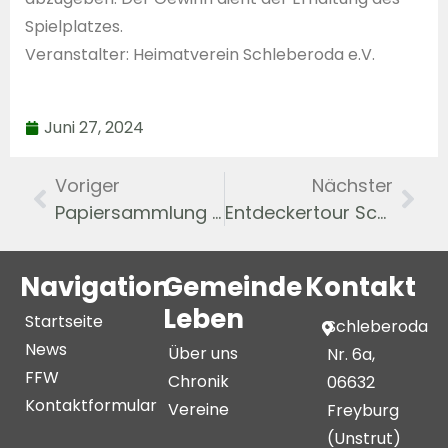
Spielplatzes.
Veranstalter: Heimatverein Schleberoda e.V.
Juni 27, 2024
Voriger
Nächster
Papiersammlung 29. Juni
Entdeckertour Schleberoda – Schmetterlinge und Vögel
Navigation
Gemeinde
Kontakt
Leben
Startseite
Schleberoda
News
Über uns
Nr. 6a,
FFW
Chronik
06632
Kontaktformular
Vereine
Freyburg
(Unstrut)